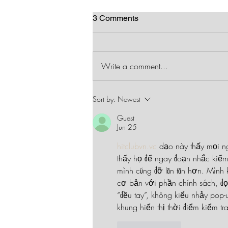
3 Comments
Write a comment...
Mark Thielman cooks up
Sort by:
Newest
intrigue in The Devil’s Kitchen
Guest
Ep. 30 of My Bookcase Slays
Jun 25
hitclubvn.vc
 dạo này thấy mọi n
thấy họ để ngay đoạn nhắc kiểm t
mình cũng đỡ lăn tăn hơn. Mình
cơ bản với phần chính sách, đọ
“đều tay”, không kiểu nhảy pop-u
khung hiển thị thời điểm kiểm tra
Like
Reply