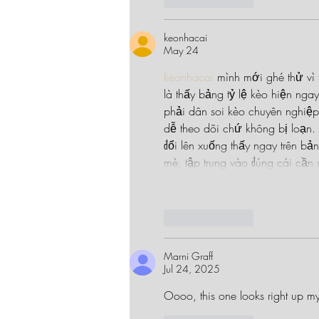
keonhacai
May 24
keonhacai
 mình mới ghé thử vì 
là thấy bảng tỷ lệ kèo hiện ng
phải dân soi kèo chuyên nghiệp
dễ theo dõi chứ không bị loạn. 
đổi lên xuống thấy ngay trên bả
mè, tập trung vào đúng cái cần
Like
Reply
Marni Graff
Jul 24, 2025
Oooo, this one looks right up my