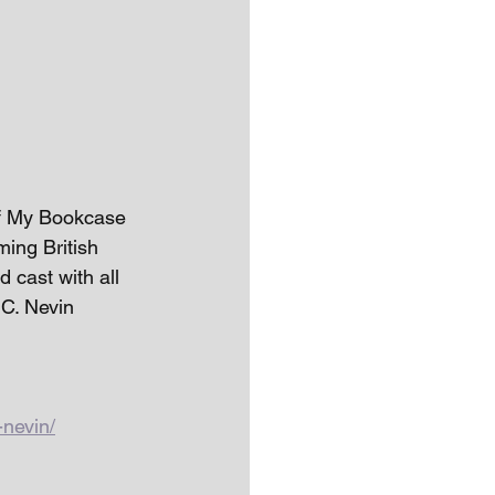
of My Bookcase 
ing British 
d cast with all 
.C. Nevin 
nevin/