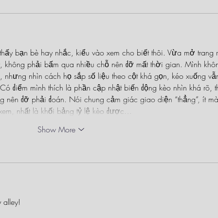
thấy bạn bè hay nhắc, kiểu vào xem cho biết thôi. Vừa mở trang r
ay, không phải bấm qua nhiều chỗ nên đỡ mất thời gian. Mình khô
, nhưng nhìn cách họ sắp số liệu theo cột khá gọn, kéo xuống vẫ
Có điểm mình thích là phần cập nhật biến động kèo nhìn khá rõ, t
ng nên đỡ phải đoán. Nói chung cảm giác giao diện “thẳng”, ít mà
 xem, nhất là khối bảng tỷ lệ kèo được…
Show More
 alley!