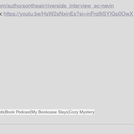
om/authorsontheair/riverside_interview_ec-nevin
: 
https://youtu.be/HsW2sNxjnEs?si=inFrq9iSYIGp0OwX
ads
Book Podcast
My Bookcase Slays
Cozy Mystery