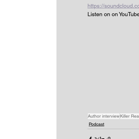
https://soundcloud.c
Listen on on YouTube
Author interview
Killer Re
Podcast