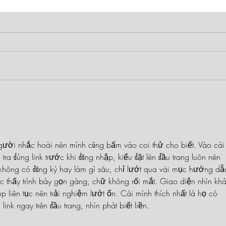
Mally Becker serves up a
Robe
Revolution in The Turncoat’s
tea 
Widow Ep. 29 My Bookcase
Affai
Slays
of M
gười nhắc hoài nên mình cũng bấm vào coi thử cho biết. Vào cái 
ra đúng link trước khi đăng nhập, kiểu đặt lên đầu trang luôn nên 
 không có đăng ký hay làm gì sâu, chỉ lướt qua vài mục hướng dẫ
c thấy trình bày gọn gàng, chữ không rối mắt. Giao diện nhìn khá
p liên tục nên trải nghiệm lướt ổn. Cái mình thích nhất là họ có 
 link ngay trên đầu trang, nhìn phát biết liền.