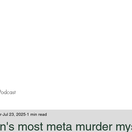
lissa Westeme
Books
Contact
Blog
Podcast
r
Jul 23, 2025
1 min read
in's most meta murder my