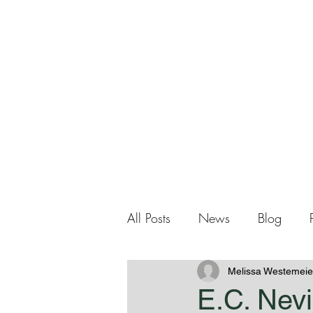
Me
Home
About Me
All Posts
News
Blog
Melissa Westemeie
E.C. Nev