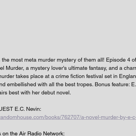
s the most meta murder mystery of them all! Episode 4 
l Murder, a mystery lover's ultimate fantasy, and a charm
murder takes place at a crime fiction festival set in Englan
d embellished with all the best tropes. Bonus feature: E
irs best with her debut novel. 
UEST E.C. Nevin: 
randomhouse.com/books/762707/a-novel-murder-by-e-c-
s on the Air Radio Network: 